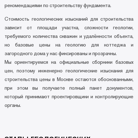
рекомендациями по строительству фундамента.
Стоимость геологических изысканий для строительства
зависит от площади участка, сложности геологии,
ОСТАВЬТЕ ВАШИ КОНТАКТЫ
Андрей Колосов
требуемого количества скважин и удалённости объекта,
Специалист нашей компании свяжется с вами в
Главный инженер строительной компании
ближайшее время и уточнит все детали проекта.
но базовые цены на геологию для коттеджа и
«РегионСтрой»
Ваше имя
загородного дома у нас фиксированы и прозрачны.
Мы ориентируемся на официальные сборники базовых
цен, поэтому инженерно геологические изыскания для
Я согласен с
политикой конфиденциальности данных
строительства цены в Москве остаются обоснованными,
при этом вы получаете полный пакет документов,
который принимают проектировщики и контролирующие
органы.