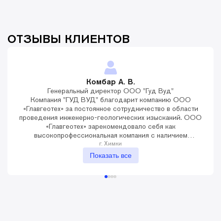
ОТЗЫВЫ КЛИЕНТОВ
Комбар А. В.
Генеральный директор ООО "Гуд Вуд"
Компания "ГУД ВУД" благодарит компанию ООО
«Главгеотех» за постоянное сотрудничество в области
проведения инженерно-геологических изысканий. ООО
«Главгеотех» зарекомендовало себя как
высокопрофессиональная компания с наличием
квалифицированных кадров, оперативно и качественно
г. Химки
решающая поставленные задачи. Учитывая
Показать все
положительные результаты, готовы к дальнейшему
сотрудничеству на объектах компании "ГУД ВУД"